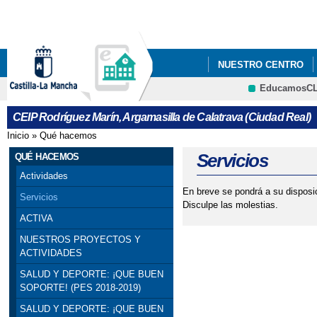
Pa
co
pri
NUESTRO CENTRO
EducamosC
ADMISIÓN DE ALUMN
CEIP Rodríguez Marín, Argamasilla de Calatrava (Ciudad Real)
PREMIOS ESPECIALE
Inicio
»
Qué hacemos
Se encuentra usted aquí
SEMANA CULTURAL
Servicios
QUÉ HACEMOS
Actividades
En breve se pondrá a su disposic
Servicios
Disculpe las molestias.
ACTIVA
NUESTROS PROYECTOS Y
ACTIVIDADES
SALUD Y DEPORTE: ¡QUE BUEN
SOPORTE! (PES 2018-2019)
SALUD Y DEPORTE: ¡QUE BUEN