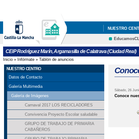
NUESTRO CEN
EducamosC
DISTINTIVO DE
CEIP Rodríguez Marín, Argamasilla de Calatrava (Ciudad Real)
SALIDA EDUCAC
Inicio
»
Infórmate
»
Tablón de anuncios
Se encuentra usted aquí
Conoce
NUESTRO CENTRO
Datos de Contacto
Galería Multimedia
Sábado, 26 Juni
Conoce nuest
Galería de Imágenes
Carnaval 2017 LOS RECICLADORES
Convivencia Proyecto Escolar saludable
GRUPO DE TRABAJO DE PRIMARIA
CABAÑEROS
GRUPO DE TRABAJO PRIMARIA