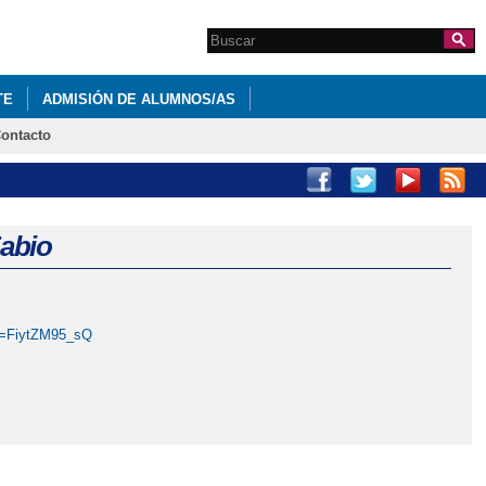
Search this site
Formulario de
búsqueda
TE
ADMISIÓN DE ALUMNOS/AS
ontacto
PECIALES CONCURSO VALLE DE ALCUDIA
Fabio
v=FiytZM95_sQ