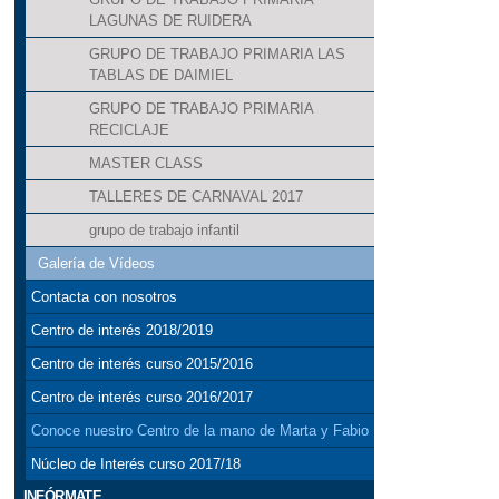
LAGUNAS DE RUIDERA
GRUPO DE TRABAJO PRIMARIA LAS
TABLAS DE DAIMIEL
GRUPO DE TRABAJO PRIMARIA
RECICLAJE
MASTER CLASS
TALLERES DE CARNAVAL 2017
grupo de trabajo infantil
Galería de Vídeos
Contacta con nosotros
Centro de interés 2018/2019
Centro de interés curso 2015/2016
Centro de interés curso 2016/2017
Conoce nuestro Centro de la mano de Marta y Fabio
Núcleo de Interés curso 2017/18
INFÓRMATE