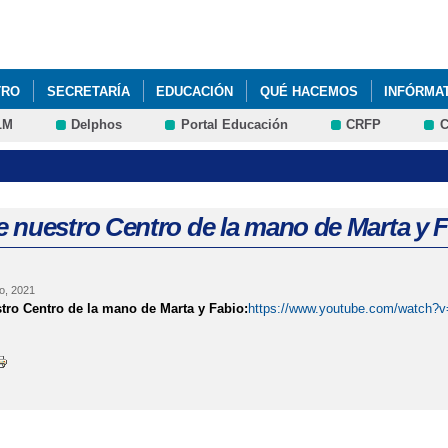
Pasar al
contenido
principal
TRO
SECRETARÍA
EDUCACIÓN
QUÉ HACEMOS
INFÓRMA
LM
Delphos
Portal Educación
CRFP
C
 CALIDAD PARA NUESTRO COLE
FSE+ PREPARA T
PREMIOS ES
ÍON VIAL
SEMANA CULTURAL
 nuestro Centro de la mano de Marta y 
o, 2021
ro Centro de la mano de Marta y Fabio:
https://www.youtube.com/watch?