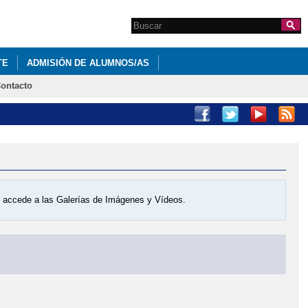
Search this site
Formulario de
búsqueda
TE
ADMISIÓN DE ALUMNOS/AS
ontacto
PECIALES CONCURSO VALLE DE ALCUDIA
os accede a las Galerías de Imágenes y Vídeos.