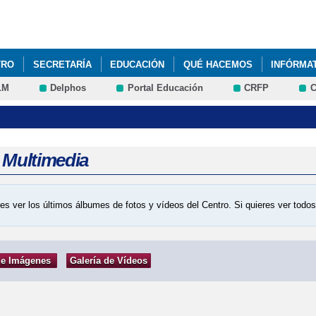
Pasar al
contenido
principal
TRO
SECRETARÍA
EDUCACIÓN
QUÉ HACEMOS
INFÓRMA
LM
Delphos
Portal Educación
CRFP
C
 CALIDAD PARA NUESTRO COLE
FSE+ PREPARA T
PREMIOS ES
ÍON VIAL
SEMANA CULTURAL
a Multimedia
es ver los últimos álbumes de fotos y vídeos del Centro. Si quieres ver tod
de Imágenes
Galería de Vídeos