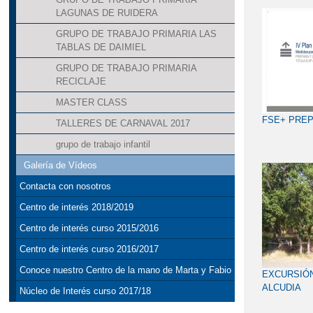
LAGUNAS DE RUIDERA
GRUPO DE TRABAJO PRIMARIA LAS
TABLAS DE DAIMIEL
GRUPO DE TRABAJO PRIMARIA
RECICLAJE
MASTER CLASS
FSE+ PREP
TALLERES DE CARNAVAL 2017
grupo de trabajo infantil
Galería de Vídeos
Contacta con nosotros
Centro de interés 2018/2019
Centro de interés curso 2015/2016
Centro de interés curso 2016/2017
Conoce nuestro Centro de la mano de Marta y Fabio
EXCURSIÓN
ALCUDIA
Núcleo de Interés curso 2017/18