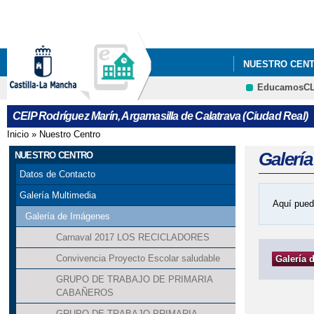
NUESTRO CEN
EducamosC
DISTINTIVO DE
CEIP Rodríguez Marín, Argamasilla de Calatrava (Ciudad Real)
SALIDA EDUCAC
Inicio
»
Nuestro Centro
Se encuentra usted aquí
Galerí
NUESTRO CENTRO
Datos de Contacto
Galería Multimedia
Aquí pued
Galería de Imágenes
Carnaval 2017 LOS RECICLADORES
Convivencia Proyecto Escolar saludable
Galería 
GRUPO DE TRABAJO DE PRIMARIA
CABAÑEROS
GRUPO DE TRABAJO PRIMARIA