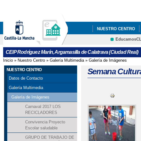
Pa
co
pri
NUESTRO CENTRO
EducamosC
ADMISIÓN DE ALUMN
CEIP Rodríguez Marín, Argamasilla de Calatrava (Ciudad Real)
PREMIOS ESPECIALE
Inicio
»
Nuestro Centro
»
Galería Multimedia
»
Galería de Imágenes
Se encuentra usted aquí
SEMANA CULTURAL
Semana Cultur
NUESTRO CENTRO
Datos de Contacto
Galería Multimedia
Galería de Imágenes
Carnaval 2017 LOS
RECICLADORES
Convivencia Proyecto
Escolar saludable
GRUPO DE TRABAJO DE