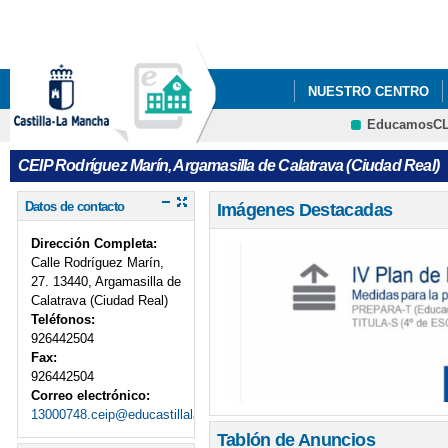
Pa
co
pri
NUESTRO CENTRO
EducamosC
ADMISIÓN DE ALUMN
CEIP Rodríguez Marín, Argamasilla de Calatrava (Ciudad Real)
PREMIOS ESPECIALE
Datos de contacto
Imágenes Destacadas
SEMANA CULTURAL
Dirección Completa:
Calle Rodríguez Marín,
27. 13440, Argamasilla de
Calatrava (Ciudad Real)
Teléfonos:
926442504
Fax:
926442504
Correo electrónico:
13000748.ceip@educastillalamancha.es
Tablón de Anuncios